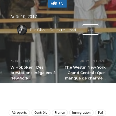
AÉRIEN
Août 10, 2017
Par
Olivier Delestre-Levai
Lire
ARTICLE PRÉCÉDENT
ARTICLE SUIVANT
W Hoboken : Des
The Westin New York
prestations inégalées à
Grand Central : Quel
New York
manque de charme…
LIRE
Aéroports
Contrôle
France
Immigration
Paf