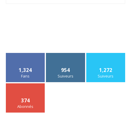
1,324
954
1,272
Fans
Suiveurs
Suiveurs
374
Abonnés