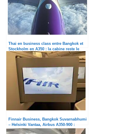
Thai en business class entre Bangkok et
Stockholm en A350 : la cabine reste le
point faible
Finnair Business, Bangkok Suvarnabhumi
– Helsinki Vantaa, Airbus A350-900 :
Basique mais solide