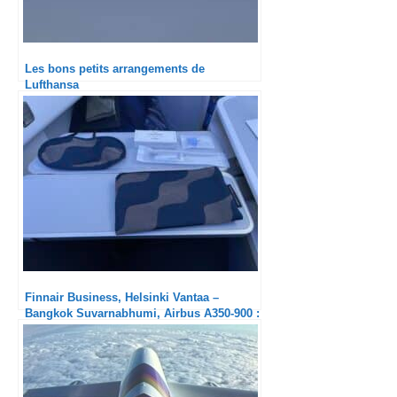
Les bons petits arrangements de
Lufthansa
Finnair Business, Helsinki Vantaa –
Bangkok Suvarnabhumi, Airbus A350-900 :
Un cran en dessous des
concurrents nordiques