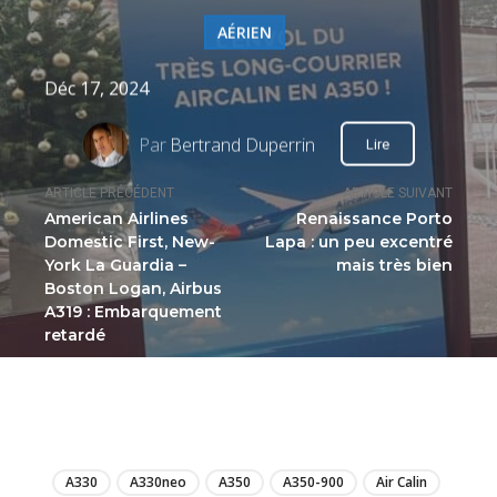
AÉRIEN
Déc 17, 2024
Par
Bertrand Duperrin
Lire
ARTICLE PRÉCÉDENT
ARTICLE SUIVANT
American Airlines
Renaissance Porto
Domestic First, New-
Lapa : un peu excentré
York La Guardia –
mais très bien
Boston Logan, Airbus
A319 : Embarquement
retardé
LIRE
A330
A330neo
A350
A350-900
Air Calin