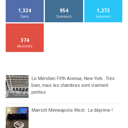
1,324
954
1,272
Fans
Suiveurs
Suiveurs
374
Abonnés
Le Méridien Fifth Avenue, New York : Très
bien, mais les chambres sont vraiment
petites
Marriott Minneapolis West : La déprime !