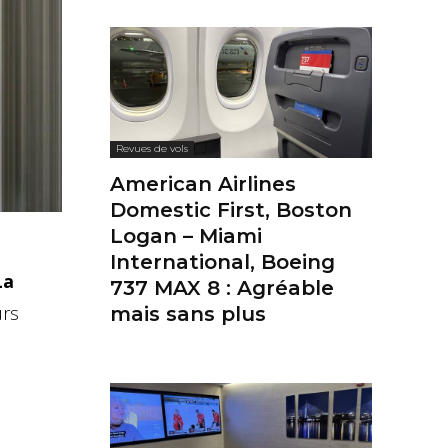
Revues de vols
American Airlines
Domestic First, Boston
Logan – Miami
International, Boeing
La
737 MAX 8 : Agréable
urs
mais sans plus