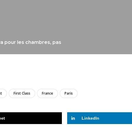
ra pour les chambres, pas
LIRE
st
First Class
France
Paris
eet
LinkedIn