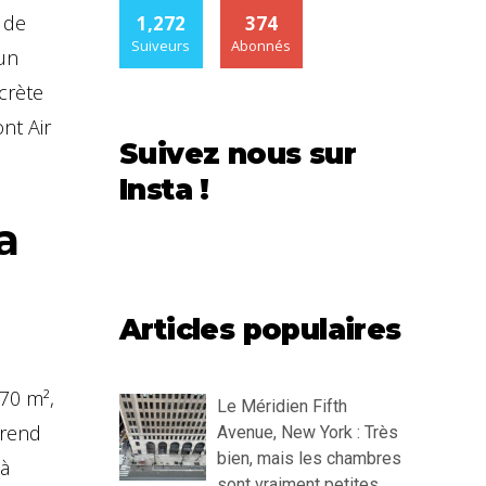
 de
1,272
374
Suiveurs
Abonnés
 un
scrète
nt Air
Suivez nous sur
Insta !
a
Articles populaires
70 m²,
Le Méridien Fifth
rend
Avenue, New York : Très
bien, mais les chambres
 à
sont vraiment petites