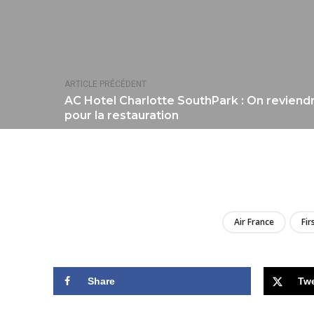
ARTICLE PRÉCÉDENT
AC Hotel Charlotte SouthPark : On reviend
pour la restauration
Air France
Fir
Share
Tw