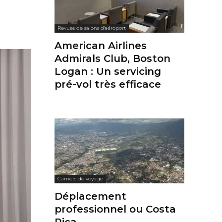
s
Revues de salons d'aéroport
American Airlines
Admirals Club, Boston
Logan : Un servicing
pré-vol très efficace
Carnets de voyage
Déplacement
professionnel ou Costa