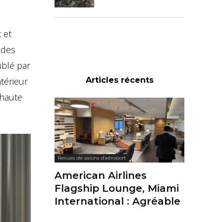
 et
 des
ublé par
térieur
Articles récents
 haute
Revues de salons d'aéroport
American Airlines
Flagship Lounge, Miami
International : Agréable