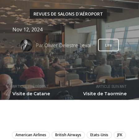
REVUES DE SALONS D'AÉROPORT
Nov 12, 2024
Par
Olivier Delestre-Levai
Lire
ARTICLE PRÉCÉDENT
ARTICLE SUIVANT
Visite de Catane
Visite de Taormine
LIRE
American Airlines
British Airways
Etats-Unis
JFK