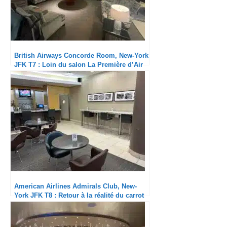
British Airways Concorde Room, New-York
JFK T7 : Loin du salon La Première d’Air
France
American Airlines Admirals Club, New-
York JFK T8 : Retour à la réalité du carrot
club