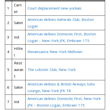
Carn
1
Court déplacement new-yorkais
et
American Airlines Admirals Club, Boston
2
Salon
Logan
American Airlines Domestic First, Boston
3
Vol
Logan – New-York JFK, Embraer 175
Hôte
4
Renaissance New-York Midtown
l
Rest
5
auran
The Lobster Club, New-York
t
American Airlines & British Airways Soho
6
Salon
Lounge, New-York JFK T8
American Airlines Domestic First, New-York
7
Vol
JFK – Boston Logan, Embraer 175