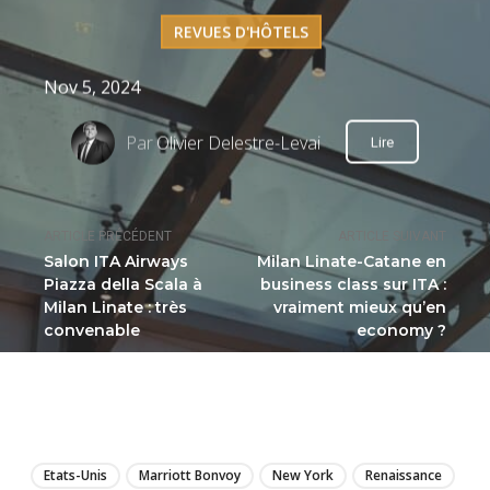
REVUES D'HÔTELS
Nov 5, 2024
Par
Olivier Delestre-Levai
Lire
ARTICLE PRÉCÉDENT
ARTICLE SUIVANT
Salon ITA Airways
Milan Linate-Catane en
Piazza della Scala à
business class sur ITA :
Milan Linate : très
vraiment mieux qu’en
convenable
economy ?
LIRE
Etats-Unis
Marriott Bonvoy
New York
Renaissance