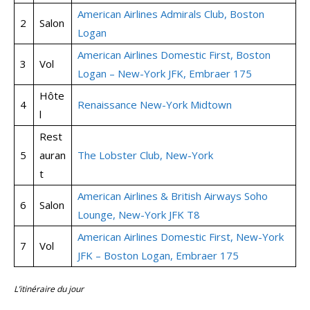
American Airlines Admirals Club, Boston
2
Salon
Logan
American Airlines Domestic First, Boston
3
Vol
Logan – New-York JFK, Embraer 175
Hôte
4
Renaissance New-York Midtown
l
Rest
5
auran
The Lobster Club, New-York
t
American Airlines & British Airways Soho
6
Salon
Lounge, New-York JFK T8
American Airlines Domestic First, New-York
7
Vol
JFK – Boston Logan, Embraer 175
L’itinéraire du jour