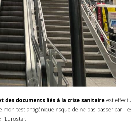
et des documents liés à la crise sanitaire
est effect
e mon test antigénique risque de ne pas passer car il e
 l’Eurostar.