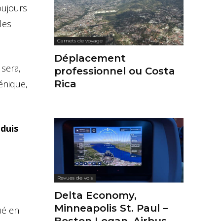
toujours
les
Carnets de voyage
Déplacement
 sera,
professionnel ou Costa
génique,
Rica
éduis
Revues de vols
Delta Economy,
Minneapolis St. Paul –
tué en