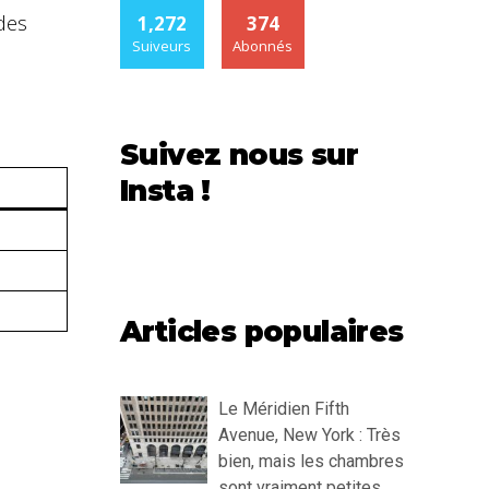
des
1,272
374
Suiveurs
Abonnés
Suivez nous sur
Insta !
Articles populaires
Le Méridien Fifth
Avenue, New York : Très
bien, mais les chambres
sont vraiment petites