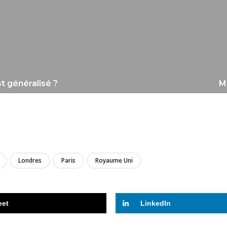
t généralisé ?
Me
LIRE
Londres
Paris
Royaume Uni
eet
LinkedIn