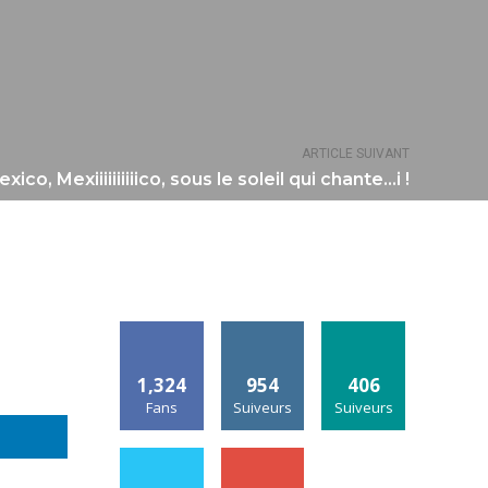
ARTICLE SUIVANT
xico, Mexiiiiiiiiiico, sous le soleil qui chante…i !
1,324
954
406
Fans
Suiveurs
Suiveurs