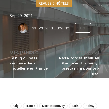
REVUES D'HÔTELS
Sep 29, 2021
Par
Bertrand Duperrin
Lire
ARTICLE PRÉCÉDENT
ARTICLE SUIVANT
Le bug du pass
Paris-Bordeaux sur Air
sanitaire dans
France en Economy :
l’hôtellerie en France
presta mini pour prix
maxi
LIRE
Cdg
France
Marriott Bonvoy
Paris
Roissy