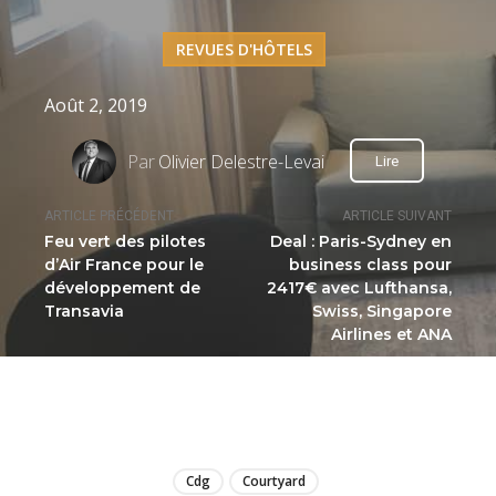
REVUES D'HÔTELS
Août 2, 2019
Par
Olivier Delestre-Levai
Lire
ARTICLE PRÉCÉDENT
ARTICLE SUIVANT
Feu vert des pilotes
Deal : Paris-Sydney en
d’Air France pour le
business class pour
développement de
2417€ avec Lufthansa,
Transavia
Swiss, Singapore
Airlines et ANA
LIRE
Cdg
Courtyard