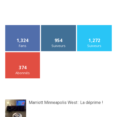
1,324
954
1,272
Fans
Suiveurs
Suiveurs
374
Abonnés
Marriott Minneapolis West : La déprime !