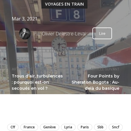
VOYAGES EN TRAIN
Mar 3, 2021
Par
Olivier Delestre-Levai
Lire
ARTICLE PRÉCÉDENT
ARTICLE SUIVANT
Trous d’air, turbulences
Four Points by
: pourquoi est-on
Sheraton Bogota : Au-
secoués en vol ?
delà du basique
LIRE
Cff
France
Genève
Lyria
Paris
Sbb
Sncf