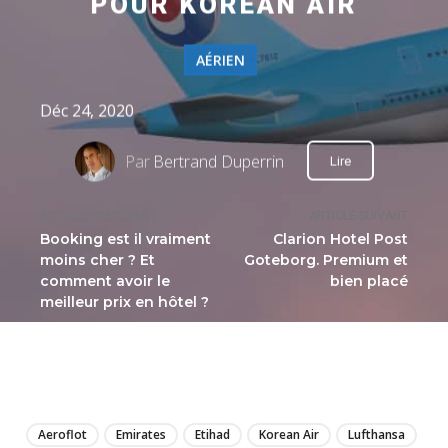
POUR KOREAN AIR
AÉRIEN
Déc 24, 2020
Par
Bertrand Duperrin
Lire
ARTICLE PRÉCÉDENT
ARTICLE SUIVANT
Booking est il vraiment
Clarion Hotel Post
moins cher ? Et
Goteborg. Premium et
comment avoir le
bien placé
meilleur prix en hôtel ?
LIRE
Aeroflot
Emirates
Etihad
Korean Air
Lufthansa