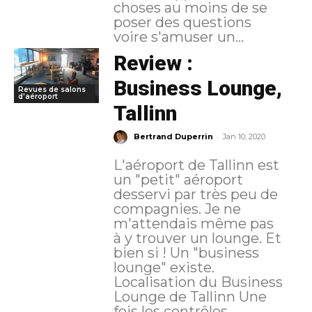
choses au moins de se
poser des questions
voire s'amuser un...
Review :
Business Lounge,
Revues de salons
d'aéroport
Tallinn
-
Bertrand Duperrin
Jan 10, 2020
L'aéroport de Tallinn est
un "petit" aéroport
desservi par très peu de
compagnies. Je ne
m'attendais même pas
à y trouver un lounge. Et
bien si ! Un "business
lounge" existe.
Localisation du Business
Lounge de Tallinn Une
fois les contrôles...