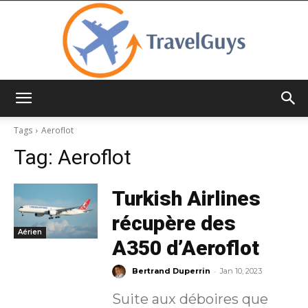
TravelGuys
Tags
Aeroflot
Tag:
Aeroflot
Turkish Airlines
récupère des
Aérien
A350 d’Aeroflot
-
Bertrand Duperrin
Jan 10, 2023
Suite aux déboires que