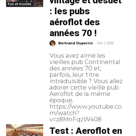
vintage et désuet
Fun et Insolite
: les pubs
aéroflot des
années 70 !
-
Bertrand Duperrin
Fév 1, 2019
Vous avez aimé les
vieilles pub Continental
des années 70 et,
parfois, leur titre
intraduisible ? Vous allez
adorer cette vieille pub
Aeroflot de la même
époque.
https://www.youtube.co
m/watch?
v=z8MnFqzW408
Test : Aeroflot en