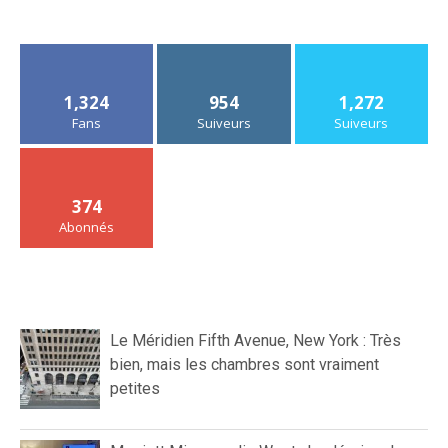
1,324
954
1,272
Fans
Suiveurs
Suiveurs
374
Abonnés
Le Méridien Fifth Avenue, New York : Très
bien, mais les chambres sont vraiment
petites