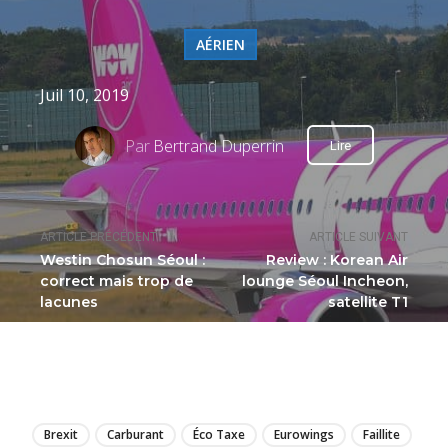
AÉRIEN
Juil 10, 2019
Par
Bertrand Duperrin
Lire
ARTICLE PRÉCÉDENT
ARTICLE SUIVANT
Westin Chosun Séoul :
Review : Korean Air
correct mais trop de
lounge Séoul Incheon,
lacunes
satellite T1
LIRE
Brexit
Carburant
Éco Taxe
Eurowings
Faillite