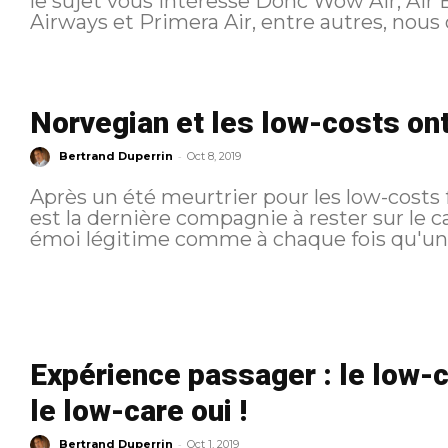
le sujet vous intéresse Donc Wow Air, Air Berlin, Flybmi, Germania, Inselair Jet
Airways et Primera Air, entre autres, nous o
Norvegian et les low-costs ont
-
Bertrand Duperrin
Oct 8, 2019
Après un été meurtrier pour les low-costs 
est la dernière compagnie à rester sur le carreau. Bien sur cela a
émoi légitime comme à chaque fois qu'une en
Expérience passager : le low-c
le low-care oui !
-
Bertrand Duperrin
Oct 1, 2019