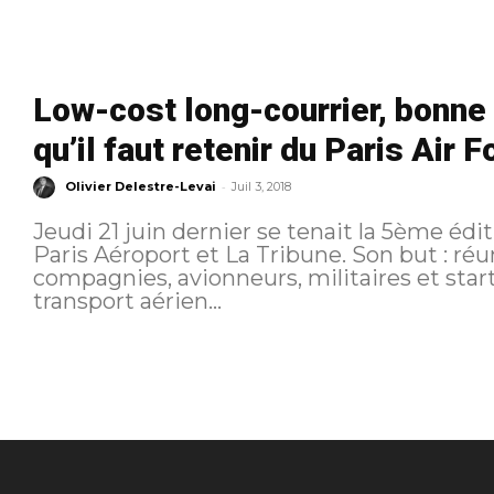
Low-cost long-courrier, bonne
qu’il faut retenir du Paris Air
-
Olivier Delestre-Levai
Juil 3, 2018
Jeudi 21 juin dernier se tenait la 5ème édi
Paris Aéroport et La Tribune. Son but : réun
compagnies, avionneurs, militaires et start
transport aérien...