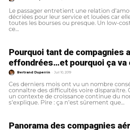
Le passager entretient une relation d'amour
décriées pour leur service et louées car ell
toutes les bourses ou presque. Un low-cost bashing injuste On assiste parfois à
ce...
Pourquoi tant de compagnies a
effondrées…et pourquoi ça va 
-
Bertrand Duperrin
Juil 10, 2019
Ces derniers mois ont vu un nombre con
connaître des difficultés voire disparaitre
un contexte de croissance continue du no
s'explique. Pire : ça n'est sûrement que...
Panorama des compagnies aéri