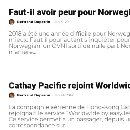
Faut-il avoir peur pour Norweg
-
Bertrand Duperrin
Jan 31, 2019
2018 a été une année difficile pour Norwe
mieux. Faut il pour autant s'inquiéter pour 
Norwegian, un OVNI sorti de nulle part N
manière...
Cathay Pacific rejoint Worldw
-
Bertrand Duperrin
Jan 24, 2019
La compagnie aérienne de Hong-Kong Catha
rejoignait le service "Worldwide by easyJe
Ce service permet à un passager, depuis un 
correspondance sur...