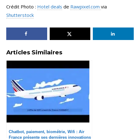
Crédit Photo :
Hotel deals
de
Rawpixel.com
via
Shutterstock
Articles Similaires
Chatbot, paiement, biométrie, Wifi : Air
France présente ses dernières innovations