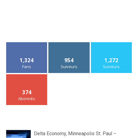
1,324
954
1,272
Fans
Suiveurs
Suiveurs
374
Abonnés
Delta Economy, Minneapolis St. Paul –