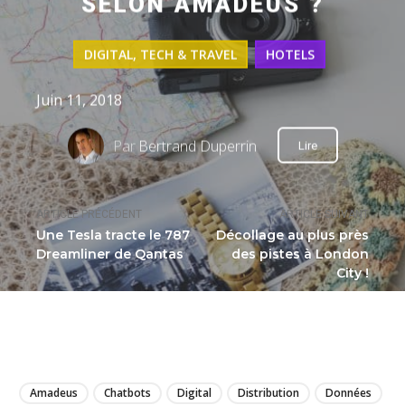
SELON AMADEUS ?
DIGITAL, TECH & TRAVEL
HOTELS
Juin 11, 2018
Par
Bertrand Duperrin
Lire
ARTICLE PRÉCÉDENT
ARTICLE SUIVANT
Une Tesla tracte le 787
Décollage au plus près
Dreamliner de Qantas
des pistes à London
City !
LIRE
Amadeus
Chatbots
Digital
Distribution
Données