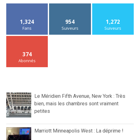
1,324
954
1,272
Fans
Suiveurs
Suiveurs
374
Abonnés
Le Méridien Fifth Avenue, New York : Très
bien, mais les chambres sont vraiment
petites
Marriott Minneapolis West : La déprime !