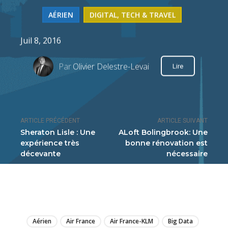
AÉRIEN
DIGITAL, TECH & TRAVEL
Juil 8, 2016
Par
Olivier Delestre-Levai
Lire
ARTICLE PRÉCÉDENT
ARTICLE SUIVANT
Sheraton Lisle : Une
ALoft Bolingbrook: Une
expérience très
bonne rénovation est
décevante
nécessaire
LIRE
Aérien
Air France
Air France-KLM
Big Data