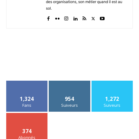
des organisations, son métier quand il est au
sol.
1,324
954
1,272
Fans
Suiveurs
Suiveurs
374
Abonnés