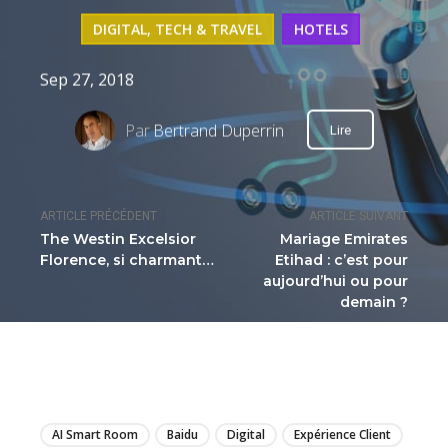
DIGITAL, TECH & TRAVEL
HOTELS
Sep 27, 2018
Par
Bertrand Duperrin
Lire
ARTICLE PRÉCÉDENT
ARTICLE SUIVANT
The Westin Excelsior
Mariage Emirates
Florence, si charmant…
Etihad : c’est pour
aujourd’hui ou pour
demain ?
LIRE
AI Smart Room
Baidu
Digital
Expérience Client