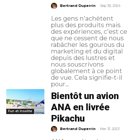
-
Bertrand Duperrin
Sep 30, 2024
Les gens n'achètent
plus des produits mais
des expériences, c'est ce
que ne cessent de nous
rabâcher les gourous du
marketing et du digital
depuis des lustres et
nous souscrivons
globalement à ce point
de vue. Cela signifie-t-il
pour...
Bientôt un avion
ANA en livrée
Fun et Insolite
Pikachu
-
Bertrand Duperrin
Mar 31, 2023