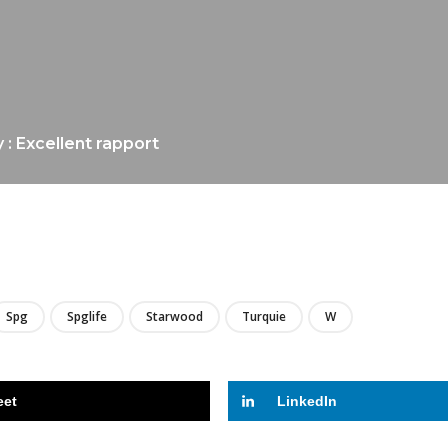
: Excellent rapport
LIRE
Spg
Spglife
Starwood
Turquie
W
eet
LinkedIn