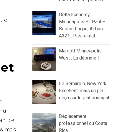
Delta Economy,
tre
Minneapolis St. Paul –
Boston Logan, Airbus
A321 : Pas si mal
Marriott Minneapolis
West : La déprime !
 et
Le Bernardin, New York :
Excellent, mais un peu
déçu sur le plat principal
r
r un
Déplacement
tant ce
professionnel ou Costa
 W mais
Rica