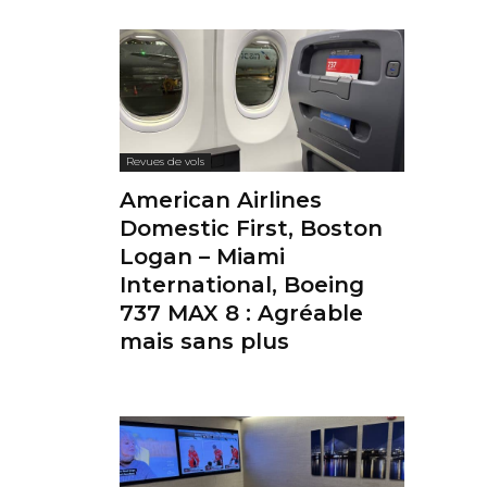
Revues de vols
American Airlines
Domestic First, Boston
Logan – Miami
International, Boeing
737 MAX 8 : Agréable
mais sans plus