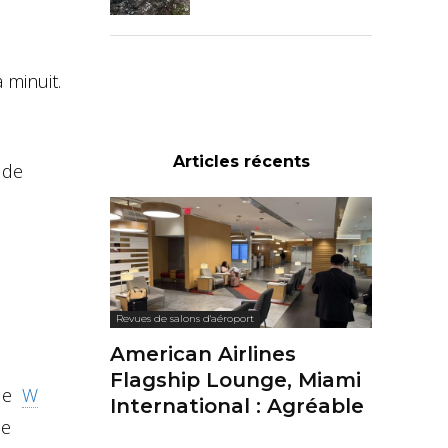
 minuit.
Articles récents
 de
Revues de salons d'aéroport
American Airlines
Flagship Lounge, Miami
 le
W
International : Agréable
de