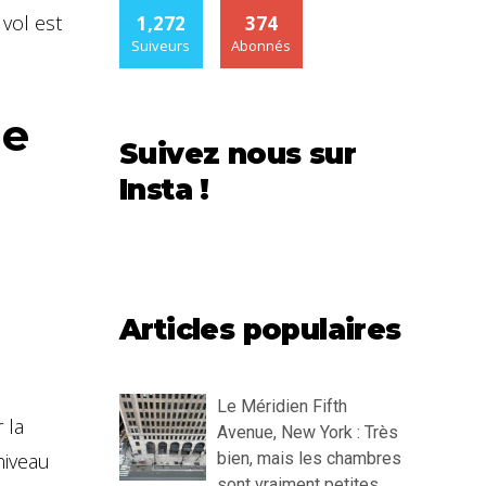
vol est
1,272
374
Suiveurs
Abonnés
re
Suivez nous sur
Insta !
Articles populaires
Le Méridien Fifth
 la
Avenue, New York : Très
niveau
bien, mais les chambres
sont vraiment petites