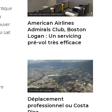
ntique
Revues de salons d'aéroport
u
American Airlines
ouver
Admirals Club, Boston
 sait
Logan : Un servicing
pré-vol très efficace
re
Carnets de voyage
Déplacement
professionnel ou Costa