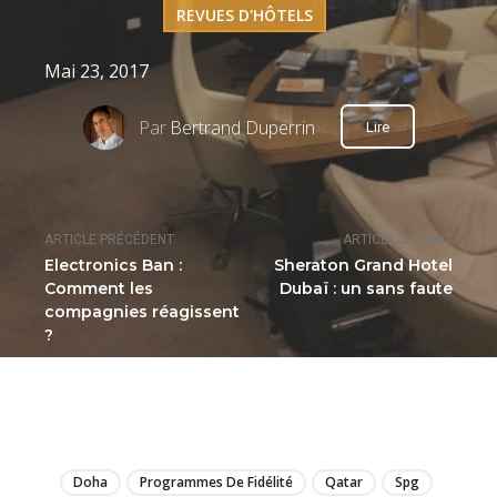
REVUES D'HÔTELS
Mai 23, 2017
Par
Bertrand Duperrin
Lire
ARTICLE PRÉCÉDENT
ARTICLE SUIVANT
Electronics Ban :
Sheraton Grand Hotel
Comment les
Dubaï : un sans faute
compagnies réagissent
?
LIRE
Doha
Programmes De Fidélité
Qatar
Spg