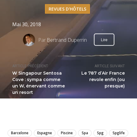
REVUES D'HÔTELS
Mai 30, 2018
Par
Bertrand Duperrin
Lire
ARTICLE PRÉCÉDENT
ARTICLE SUIVANT
W Singapour Sentosa
Le 787 d’Air France
Cove : sympa comme
revole enfin (ou
un W, énervant comme
presque)
un resort
LIRE
Barcelone
Espagne
Piscine
Spa
Spg
Spglife