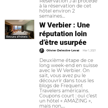
Réservation J’ai procédé
à la réservation de cet
hôtel environ 2
semaines...
W Verbier : Une
réputation loin
Revues d'hôtels
d’être usurpée
-
Olivier Delestre-Levai
Mar 1, 2021
Deuxième étape de ce
long week-end en suisse
avec le W Verbier. On
sait, vous avez pu le
découvrir dans tous les
blogs de Frequent
Travelers américains.
Coupons court : oui c’est
un hôtel « AMAZING »,
mais non,...