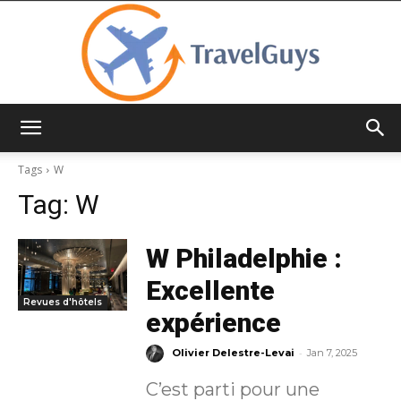
TravelGuys
Tags
W
Tag:
W
W Philadelphie :
Excellente
Revues d'hôtels
expérience
-
Olivier Delestre-Levai
Jan 7, 2025
C’est parti pour une