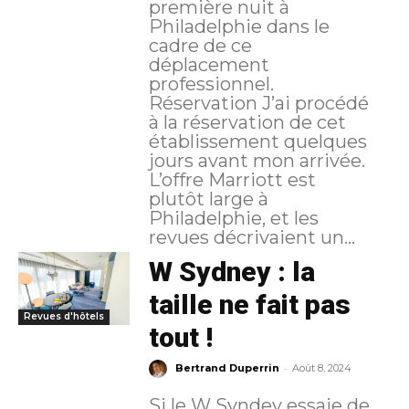
première nuit à
Philadelphie dans le
cadre de ce
déplacement
professionnel.
Réservation J’ai procédé
à la réservation de cet
établissement quelques
jours avant mon arrivée.
L’offre Marriott est
plutôt large à
Philadelphie, et les
revues décrivaient un...
W Sydney : la
taille ne fait pas
Revues d'hôtels
tout !
-
Bertrand Duperrin
Août 8, 2024
Si le W Syndey essaie de