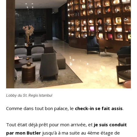
Lobby du St. Regis Istanbul
Comme dans tout bon palace, le
check-in se fait assis
.
Tout était déjà prêt pour mon arrivée, et
je suis conduit
par mon Butler
jusqu’à à ma suite au 4ème étage de