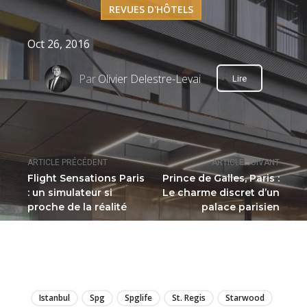
REVUES D'HÔTELS
Oct 26, 2016
Par
Olivier Delestre-Levai
Lire
ARTICLE PRÉCÉDENT
ARTICLE SUIVANT
Flight Sensations Paris
Prince de Galles, Paris :
: un simulateur si
Le charme discret d’un
proche de la réalité
palace parisien
LIRE
Istanbul
Spg
Spglife
St. Regis
Starwood