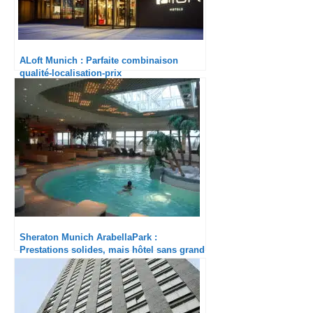
ALoft Munich : Parfaite combinaison
qualité-localisation-prix
​Sheraton Munich ArabellaPark :
Prestations solides, mais hôtel sans grand
charme