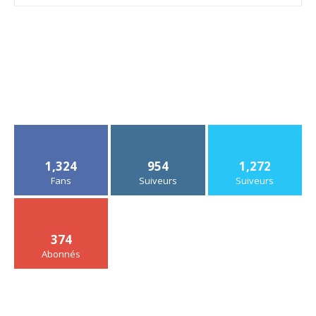
1,324
954
1,272
Fans
Suiveurs
Suiveurs
374
Abonnés