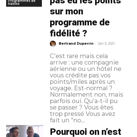
pas eu les points
Programmes de
fidélité
sur mon
programme de
fidélité ?
-
Bertrand Duperrin
Jan 5, 2021
C'est rare mais cela
arrive : une compagnie
aérienne ou un hôtel ne
vous crédite pas vos
points/miles après un
voyage. Est-normal ?
Normalement non, mais
parfois oui. Qu'a-t-il pu
se passer ? Vous êtes
trop pressé Vous avez
fait un "no...
Pourquoi on n’est