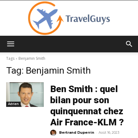
TravelGuys
Tags
Benjamin Smith
Tag:
Benjamin Smith
Ben Smith : quel
bilan pour son
Aérien
quinquennat chez
Air France-KLM ?
-
Bertrand Duperrin
Août 16, 2023