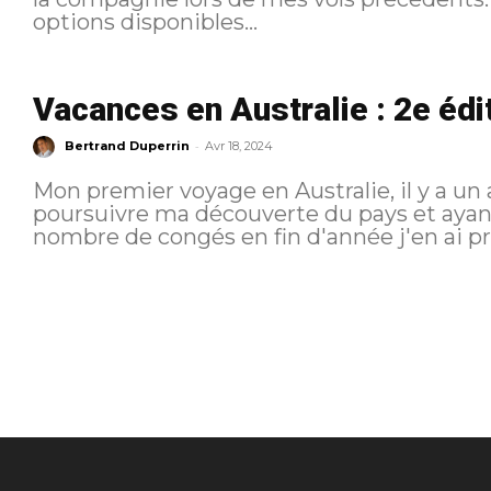
options disponibles...
Vacances en Australie : 2e édit
-
Bertrand Duperrin
Avr 18, 2024
Mon premier voyage en Australie, il y a un
poursuivre ma découverte du pays et ayan
nombre de congés en fin d'année j'en ai pro