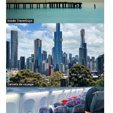
Inside TravelGuys
Carnets de voyage