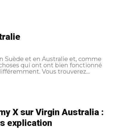
ralie
en Suède et en Australie et, comme
 choses qui ont ont bien fonctionné
et parfois des choix que je ferai peut être différemment. Vous trouverez...
 X sur Virgin Australia :
s explication