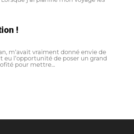
ion !
 an, m'avait vraiment donné envie de
t eu l'opportunité de poser un grand
fité pour mettre...