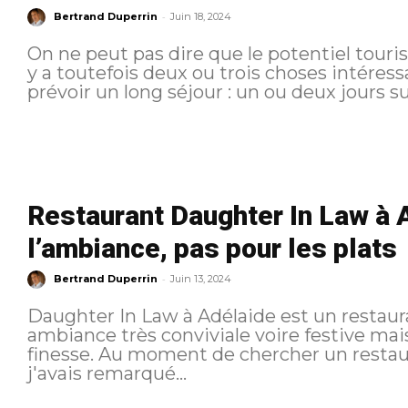
-
Bertrand Duperrin
Juin 18, 2024
On ne peut pas dire que le potentiel touri
y a toutefois deux ou trois choses intéressa
prévoir un long séjour : un ou deux jours s
Restaurant Daughter In Law à A
l’ambiance, pas pour les plats
-
Bertrand Duperrin
Juin 13, 2024
Daughter In Law à Adélaide est un restaur
ambiance très conviviale voire festive mais une cuisi
finesse. Au moment de chercher un restaurant pour cette soirée à Adelaide
j'avais remarqué...