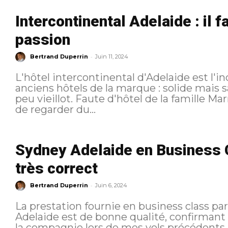
Intercontinental Adelaide : il f
passion
-
Bertrand Duperrin
Juin 11, 2024
L'hôtel intercontinental d'Adelaide est 
anciens hôtels de la marque : solide mais 
peu vieillot. Faute d'hôtel de la famille Marriott à Adelaide je me vois contraint
de regarder du...
Sydney Adelaide en Business Cl
très correct
-
Bertrand Duperrin
Juin 6, 2024
La prestation fournie en business class par
Adelaide est de bonne qualité, confirmant
la compagnie lors de mes vols précédents. Lorsque j'ai planifié mon voyage le