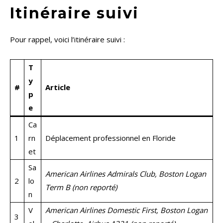
Itinéraire suivi
Pour rappel, voici l’itinéraire suivi :
T
y
#
Article
p
e
Ca
1
rn
Déplacement professionnel en Floride
et
Sa
American Airlines Admirals Club, Boston Logan
2
lo
Term B (non reporté)
n
V
American Airlines Domestic First, Boston Logan
3