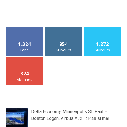
1,324
954
1,272
Fans
Suiveurs
Suiveurs
374
Abonnés
Delta Economy, Minneapolis St. Paul –
Boston Logan, Airbus A321 : Pas si mal