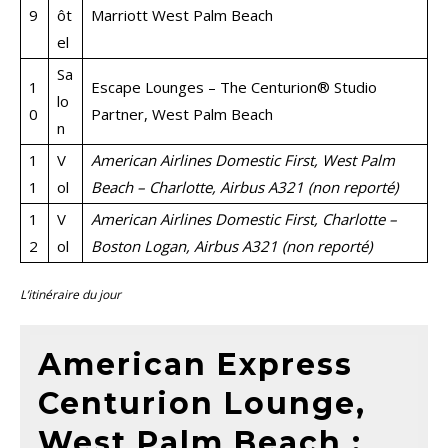
9
ôt
Marriott West Palm Beach
el
Sa
1
Escape Lounges – The Centurion® Studio
lo
0
Partner, West Palm Beach
n
1
V
American Airlines Domestic First, West Palm
1
ol
Beach – Charlotte, Airbus A321 (non reporté)
1
V
American Airlines Domestic First, Charlotte –
2
ol
Boston Logan, Airbus A321 (non reporté)
L’itinéraire du jour
American Express
Centurion Lounge,
West Palm Beach :