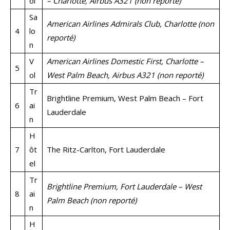
ol
– Charlotte, Airbus A321 (non reporté)
Sa
American Airlines Admirals Club, Charlotte (non
4
lo
reporté)
n
V
American Airlines Domestic First, Charlotte –
5
ol
West Palm Beach, Airbus A321 (non reporté)
Tr
Brightline Premium, West Palm Beach – Fort
6
ai
Lauderdale
n
H
7
ôt
The Ritz-Carlton, Fort Lauderdale
el
Tr
Brightline Premium, Fort Lauderdale – West
8
ai
Palm Beach (non reporté)
n
H