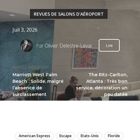
REVUES DE SALONS D'AÉROPORT
Juil 3, 2026
Par
Olivier Delestre-Levai
Lire
ARTICLE PRÉCÉDENT
ARTICLE SUIVANT
Marriott West Palm
The Ritz-Carlton,
Beach : Solide, malgré
Atlanta : Très bon
l’absence de
service, décoration un
surclassement
peu datée
LIRE
American Express
Escape
Etats-Unis
Floride