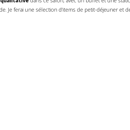
qualitative
dans ce salon, avec un buffet et une stati
. Je ferai une sélection d’items de petit-déjeuner et d