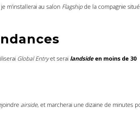
je m’installerai au salon
Flagship
de la compagnie situé
ondances
liserai
Global Entry
et serai
landside
en moins de 30
rejoindre
airside
, et marcherai une dizaine de minutes 