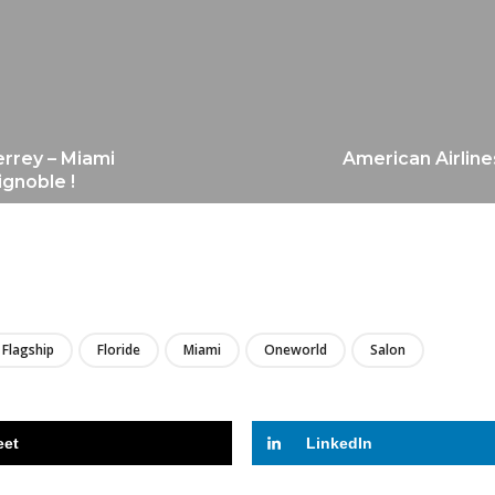
errey – Miami
American Airline
ignoble !
LIRE
Flagship
Floride
Miami
Oneworld
Salon
eet
LinkedIn