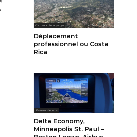
on
e
Carnets de voyage
Déplacement
professionnel ou Costa
Rica
Revues de vols
Delta Economy,
Minneapolis St. Paul –