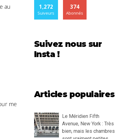
e au
1,272
374
Suiveurs
Abonnés
Suivez nous sur
Insta !
Articles populaires
pour me
Le Méridien Fifth
Avenue, New York : Très
bien, mais les chambres
sont vraiment petites