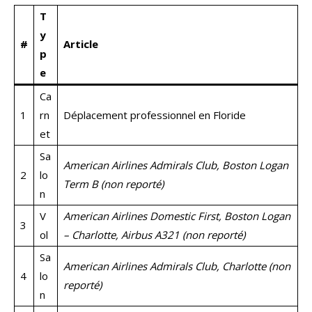
T
y
#
Article
p
e
Ca
1
rn
Déplacement professionnel en Floride
et
Sa
American Airlines Admirals Club, Boston Logan
2
lo
Term B (non reporté)
n
V
American Airlines Domestic First, Boston Logan
3
ol
– Charlotte, Airbus A321 (non reporté)
Sa
American Airlines Admirals Club, Charlotte (non
4
lo
reporté)
n