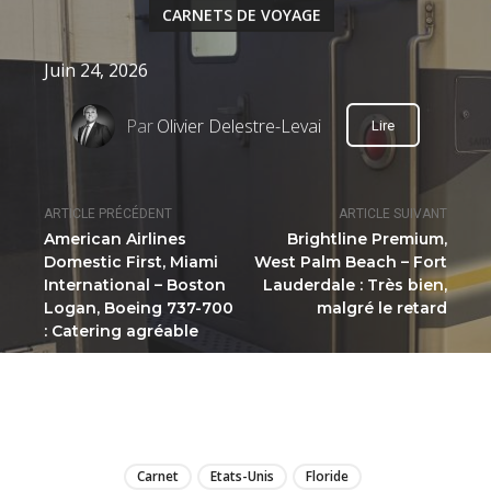
CARNETS DE VOYAGE
Juin 24, 2026
Par
Olivier Delestre-Levai
Lire
ARTICLE PRÉCÉDENT
ARTICLE SUIVANT
American Airlines
Brightline Premium,
Domestic First, Miami
West Palm Beach – Fort
International – Boston
Lauderdale : Très bien,
Logan, Boeing 737-700
malgré le retard
: Catering agréable
LIRE
Carnet
Etats-Unis
Floride