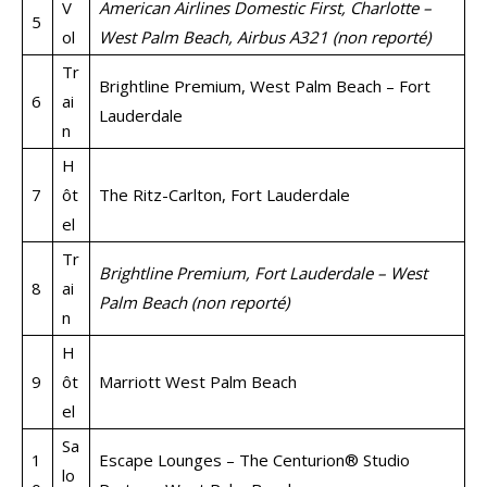
V
American Airlines Domestic First, Charlotte –
5
ol
West Palm Beach, Airbus A321 (non reporté)
Tr
Brightline Premium, West Palm Beach – Fort
6
ai
Lauderdale
n
H
7
ôt
The Ritz-Carlton, Fort Lauderdale
el
Tr
Brightline Premium, Fort Lauderdale – West
8
ai
Palm Beach (non reporté)
n
H
9
ôt
Marriott West Palm Beach
el
Sa
1
Escape Lounges – The Centurion® Studio
lo