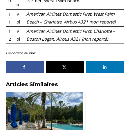
0
Partner, West Palm Beach
n
1
V
American Airlines Domestic First, West Palm
1
ol
Beach – Charlotte, Airbus A321 (non reporté)
1
V
American Airlines Domestic First, Charlotte –
2
ol
Boston Logan, Airbus A321 (non reporté)
L’itinéraire du jour
Articles Similaires