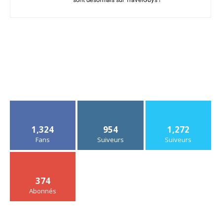
1,324
954
1,272
Fans
Suiveurs
Suiveurs
374
Abonnés