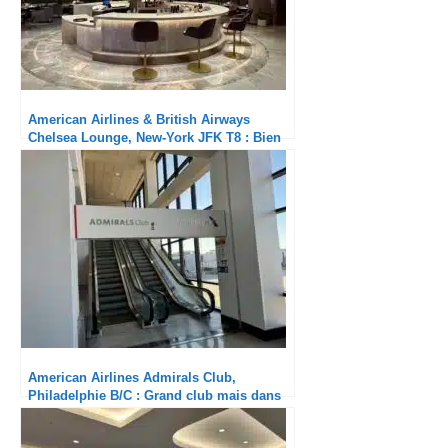
American Airlines & British Airways
Chelsea Lounge, New-York JFK T8 : Bien
mieux qu’à l’aller
American Airlines Admirals Club,
Philadelphie B/C : Grand club mais dans
son jus