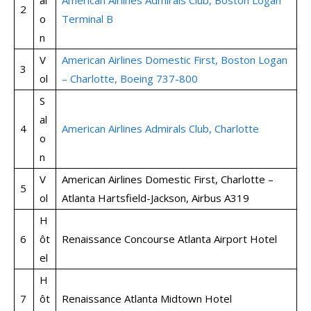
al
American Airlines Admirals Club, Boston Logan
2
o
Terminal B
n
V
American Airlines Domestic First, Boston Logan
3
ol
– Charlotte, Boeing 737-800
S
al
4
American Airlines Admirals Club, Charlotte
o
n
V
American Airlines Domestic First, Charlotte –
5
ol
Atlanta Hartsfield-Jackson, Airbus A319
H
6
ôt
Renaissance Concourse Atlanta Airport Hotel
el
H
7
ôt
Renaissance Atlanta Midtown Hotel