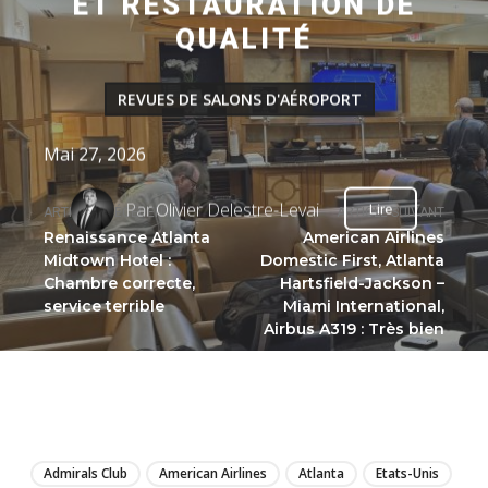
ET RESTAURATION DE
QUALITÉ
REVUES DE SALONS D'AÉROPORT
Mai 27, 2026
Par
Olivier Delestre-Levai
Lire
ARTICLE PRÉCÉDENT
ARTICLE SUIVANT
Renaissance Atlanta
American Airlines
Midtown Hotel :
Domestic First, Atlanta
Chambre correcte,
Hartsfield-Jackson –
service terrible
Miami International,
Airbus A319 : Très bien
LIRE
Admirals Club
American Airlines
Atlanta
Etats-Unis