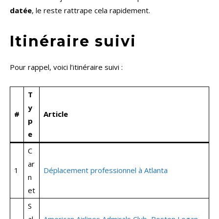
datée
, le reste rattrape cela rapidement.
Itinéraire suivi
Pour rappel, voici l’itinéraire suivi :
T
y
#
Article
p
e
C
ar
1
Déplacement professionnel à Atlanta
n
et
S