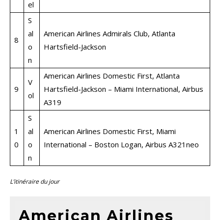
el
S
al
American Airlines Admirals Club, Atlanta
8
o
Hartsfield-Jackson
n
American Airlines Domestic First, Atlanta
V
9
Hartsfield-Jackson – Miami International, Airbus
ol
A319
S
1
al
American Airlines Domestic First, Miami
0
o
International – Boston Logan, Airbus A321neo
n
L’itinéraire du jour
American Airlines