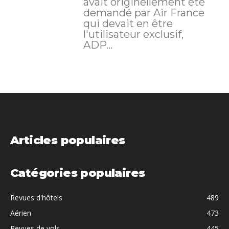
avait originellement été
demandé par Air France
qui devait en être
l'utilisateur exclusif,
ADP...
Articles populaires
Catégories populaires
Revues d'hôtels
489
Aérien
473
Revues de vols
445