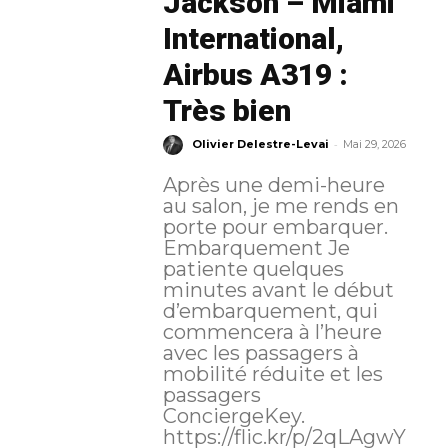
Jackson – Miami
International,
Airbus A319 :
Très bien
-
Olivier Delestre-Levai
Mai 29, 2026
Après une demi-heure
au salon, je me rends en
porte pour embarquer.
Embarquement Je
patiente quelques
minutes avant le début
d’embarquement, qui
commencera à l’heure
avec les passagers à
mobilité réduite et les
passagers
ConciergeKey.
https://flic.kr/p/2qLAgwY