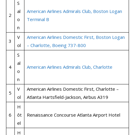
S
al
American Airlines Admirals Club, Boston Logan
2
o
Terminal B
n
V
American Airlines Domestic First, Boston Logan
3
ol
– Charlotte, Boeing 737-800
S
al
4
American Airlines Admirals Club, Charlotte
o
n
V
American Airlines Domestic First, Charlotte –
5
ol
Atlanta Hartsfield-Jackson, Airbus A319
H
6
ôt
Renaissance Concourse Atlanta Airport Hotel
el
H