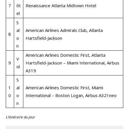
7
ôt
Renaissance Atlanta Midtown Hotel
el
S
al
American Airlines Admirals Club, Atlanta
8
o
Hartsfield-Jackson
n
American Airlines Domestic First, Atlanta
V
9
Hartsfield-Jackson – Miami International, Airbus
ol
A319
S
1
al
American Airlines Domestic First, Miami
0
o
International – Boston Logan, Airbus A321neo
n
L’itinéraire du jour