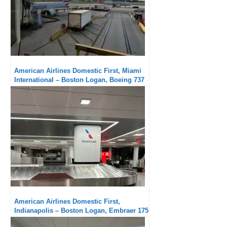
American Airlines Domestic First, Miami
International – Boston Logan, Boeing 737
MAX 8 : Excellent équipage
American Airlines Domestic First,
Indianapolis – Boston Logan, Embraer 175
: Un peu long en module régional