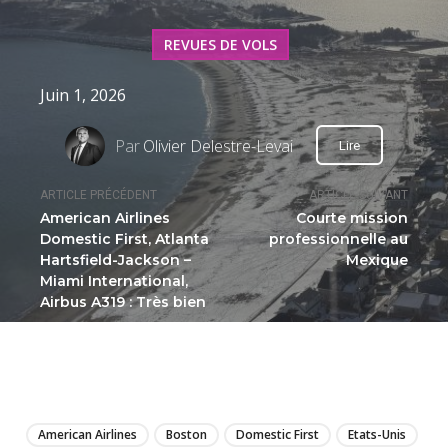
REVUES DE VOLS
Juin 1, 2026
Par
Olivier Delestre-Levai
Lire
ARTICLE PRÉCÉDENT
ARTICLE SUIVANT
American Airlines
Courte mission
Domestic First, Atlanta
professionnelle au
Hartsfield-Jackson –
Mexique
Miami International,
Airbus A319 : Très bien
LIRE
American Airlines
Boston
Domestic First
Etats-Unis