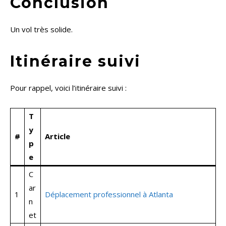
Conclusion
Un vol très solide.
Itinéraire suivi
Pour rappel, voici l’itinéraire suivi :
T
y
#
Article
p
e
C
ar
1
Déplacement professionnel à Atlanta
n
et