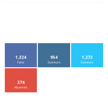
1,324
954
1,272
Fans
Suiveurs
Suiveurs
374
Abonnés