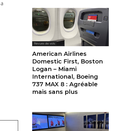
la
.
Revues de vols
American Airlines
Domestic First, Boston
Logan – Miami
International, Boeing
737 MAX 8 : Agréable
mais sans plus