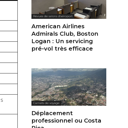
Revues de salons d'aéroport
American Airlines
Admirals Club, Boston
Logan : Un servicing
pré-vol très efficace
us
Carnets de voyage
Déplacement
professionnel ou Costa