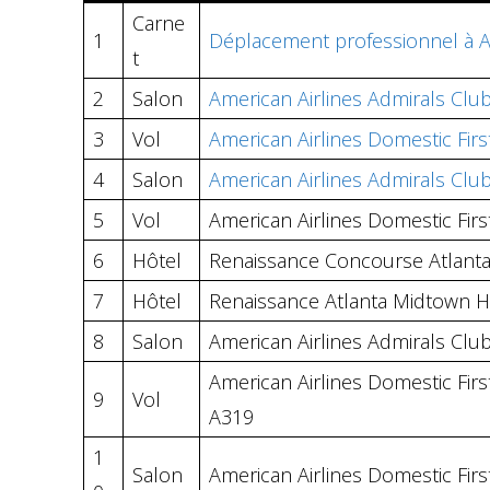
Carne
1
Déplacement professionnel à A
t
2
Salon
American Airlines Admirals Clu
3
Vol
American Airlines Domestic Fir
4
Salon
American Airlines Admirals Club
5
Vol
American Airlines Domestic First
6
Hôtel
Renaissance Concourse Atlanta
7
Hôtel
Renaissance Atlanta Midtown H
8
Salon
American Airlines Admirals Club
American Airlines Domestic First
9
Vol
A319
1
Salon
American Airlines Domestic Fir