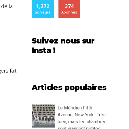
 de la
1,272
374
Suiveurs
Abonnés
Suivez nous sur
Insta !
rs fait
Articles populaires
Le Méridien Fifth
Avenue, New York : Très
bien, mais les chambres
sont vraiment petites