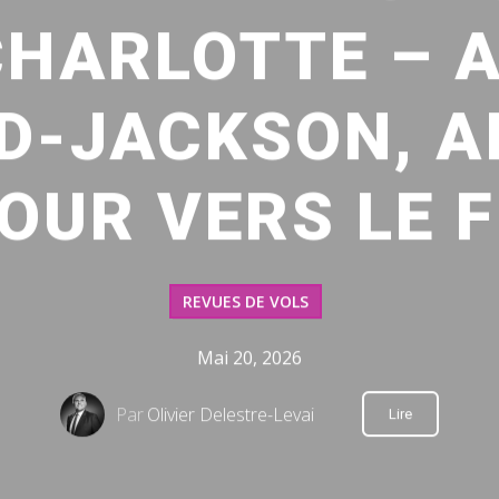
 CHARLOTTE – 
D-JACKSON, A
TOUR VERS LE 
REVUES DE VOLS
Mai 20, 2026
Par
Olivier Delestre-Levai
Lire