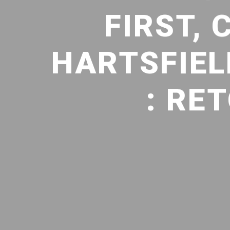
FIRST,
HARTSFIEL
: RE