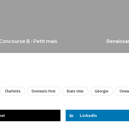
 Concourse B : Petit mais
Renaissan
LIRE
Charlotte
Domestic First
Etats-Unis
Géorgie
Onew
eet
LinkedIn