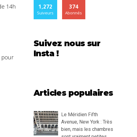
de 14h
1,272
374
Suiveurs
Abonnés
Suivez nous sur
Insta !
s pour
Articles populaires
Le Méridien Fifth
Avenue, New York : Très
bien, mais les chambres
sont vraiment petites