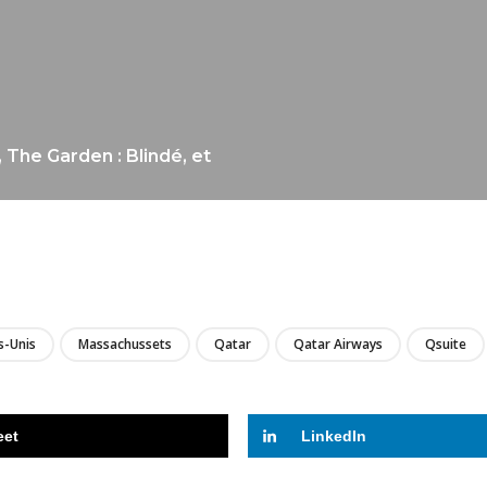
The Garden : Blindé, et
LIRE
s-Unis
Massachussets
Qatar
Qatar Airways
Qsuite
eet
LinkedIn