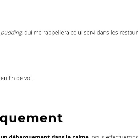
e pudding
, qui me rappellera celui servi dans les restau
en fin de vol.
arquement
s un débarquement dans le calme
, nous effectueron