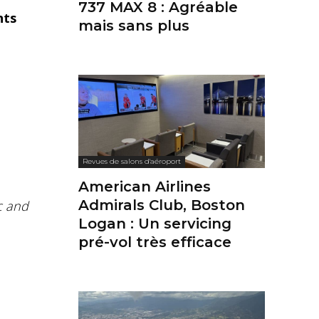
737 MAX 8 : Agréable
nts
mais sans plus
Revues de salons d'aéroport
American Airlines
Admirals Club, Boston
c and
Logan : Un servicing
pré-vol très efficace