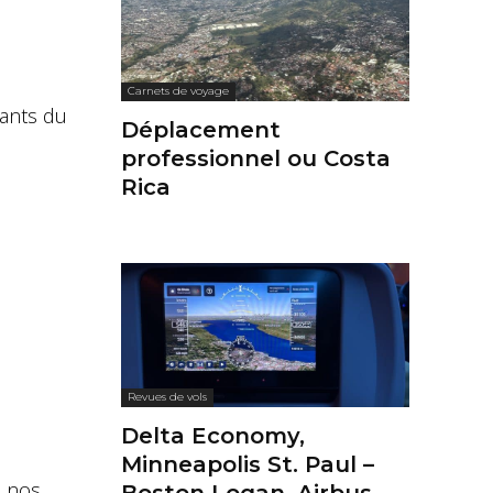
Carnets de voyage
rants du
Déplacement
professionnel ou Costa
Rica
Revues de vols
Delta Economy,
Minneapolis St. Paul –
s nos