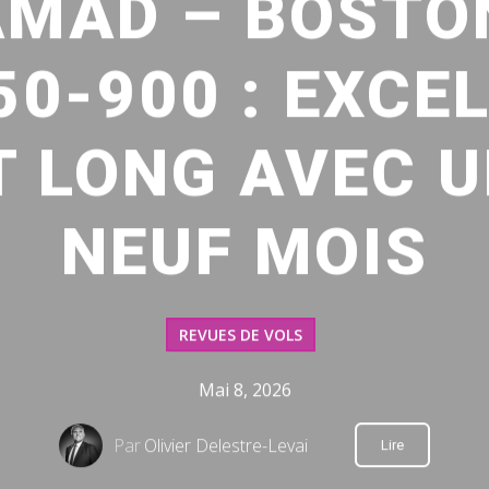
MAD – BOSTO
0-900 : EXCE
 LONG AVEC U
NEUF MOIS
REVUES DE VOLS
Mai 8, 2026
Par
Olivier Delestre-Levai
Lire