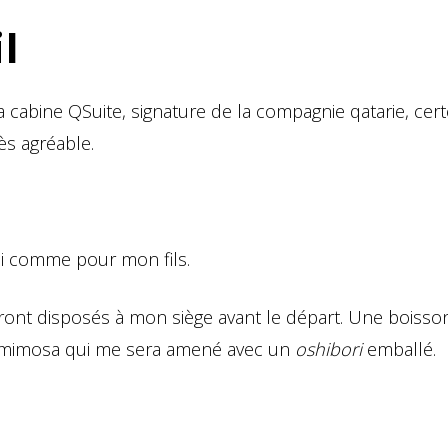
l
 cabine QSuite, signature de la compagnie qatarie, cer
ès agréable.
oi comme pour mon fils.
ront disposés à mon siège avant le départ. Une boisso
n mimosa qui me sera amené avec un
oshibori
emballé.