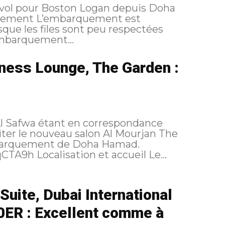
e vol pour Boston Logan depuis Doha
que les files sont peu respectées
’embarquement...
ness Lounge, The Garden :
Al Safwa étant en correspondance
iter le nouveau salon Al Mourjan The
embarquement de Doha Hamad.
https://flic.kr/p/2qCSGB3 https://flic.kr/p/2qCTA9h Localisation et accueil Le...
Suite, Dubai International
ER : Excellent comme à