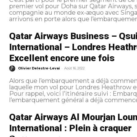
premier vol pour Doha sur Qatar Airways,
compagnie au monde ex-æquo avec Singapore Airlines. 
arrivons en porte alors que l’embarquement
Qatar Airways Business – Qsu
International – Londres Heath
Excellent encore une fois
-
Olivier Delestre-Levai
Août 16, 2022
Alors que l’embarquement a déjà commenc
laquelle mon vol pour Londres Heathrow embarque. https://fl
Pour rappel, voici l’itinéraire suivi : Embarquement J’arrive en porte alors que
l’embarquement général a déjà commencé, 
Qatar Airways Al Mourjan Lou
International : Plein à craquer