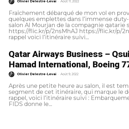
-
Olivier Delestre-Levai
Août 11, 2022
Fraîchement débarqué de mon vol en prov
quelques emplettes dans l’immense duty-fr
salon Al Mourjan de la compagnie qatarie 
https://flic.kr/p/2nsMhAJ https://flic.kr/p/2nsNwvi https://flic.kr/p/2nsMjDZ Pour
rappel voici l’itinéraire suivi...
Qatar Airways Business – Qsui
Hamad International, Boeing 7
-
Olivier Delestre-Levai
Août 9, 2022
Après une petite heure au salon, il est t
segment de cet itinéraire, qui marque le déb
rappel, voici l’itinéraire suivi : Embarquement Je quitte le salon alors que le
FIDS donne le...