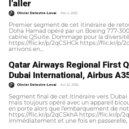
l’aller
-
Olivier Delestre-Levai
Mai 4, 2026
Premier segment de cet itinéraire de retou
Doha Hamad opéré par un Boeing 777-300E
cabine QSuite. Dommage pour la diversité 
https://flic.kr/p/2qCSHCk https://flic.kr/p/2qCSFZb Embarquement Nous
arrivons en...
Qatar Airways Regional First 
Dubai International, Airbus A3
-
Olivier Delestre-Levai
Avr 22, 2026
Segment final de cet itinéraire vers Dubai a
mais toujours opéré avec un appareil bicouloir. Embarquement Nous 
en porte alors que l’embarquement de notr
https://flic.kr/p/2qCSkhA https://flic.kr/p/2qCKCLj Nous embarquons
immédiatement et une fois en passerelle, n