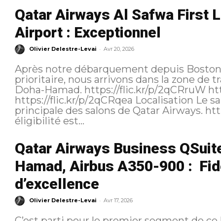
Qatar Airways Al Safwa First
Airport : Exceptionnel
-
Olivier Delestre-Levai
Avr 20, 2026
Après notre débarquement depuis Boston, 
prioritaire, nous arrivons dans la zone de 
Doha-Hamad. https://flic.kr/p/2qCRruW https://flic.kr/p/2qCKBrL
https://flic.kr/p/2qCRqea Localisation Le salon Al Safwa est situé dans la zone
principale des salons de Qatar Airways. https://flic.kr/p/2qCQcBR Notre
éligibilité est...
Qatar Airways Business QSuit
Hamad, Airbus A350-900 : Fidè
d’excellence
-
Olivier Delestre-Levai
Avr 17, 2026
C’est parti pour le premier segment de ce 