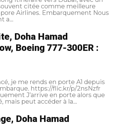
 souvent citée comme meilleure
Embarquement Nous
 a...
ite, Doha Hamad
row, Boeing 777-300ER :
é, je me rends en porte A1 depuis
ic.kr/p/2nsNzfr
mais peut accéder à la...
nge, Doha Hamad