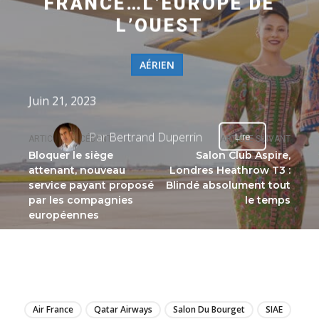
FRANCE…L’EUROPE DE
L’OUEST
AÉRIEN
Juin 21, 2023
Par
Bertrand Duperrin
Lire
ARTICLE PRÉCÉDENT
ARTICLE SUIVANT
Bloquer le siège
Salon Club Aspire,
attenant, nouveau
Londres Heathrow T3 :
service payant proposé
Blindé absolument tout
par les compagnies
le temps
européennes
LIRE
Air France
Qatar Airways
Salon Du Bourget
SIAE