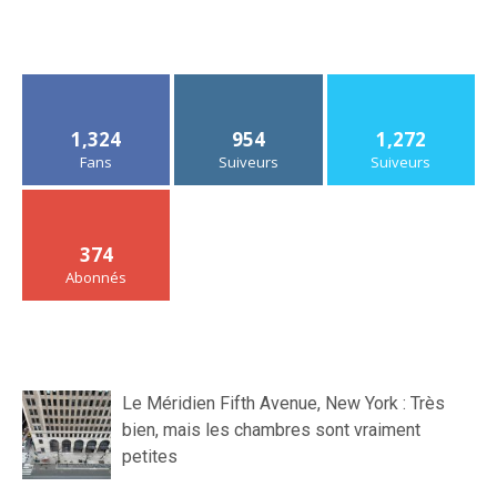
1,324
954
1,272
Fans
Suiveurs
Suiveurs
374
Abonnés
Le Méridien Fifth Avenue, New York : Très
bien, mais les chambres sont vraiment
petites