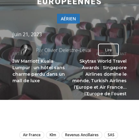
EUROPÉENNES
AÉRIEN
Juin 21, 2023
Par
Olivier Delestre-Levai
Lire
ARTICLE PRÉCÉDENT
ARTICLE SUIVANT
JW Marriott Kuala
Skytrax World Travel
Lumpur : un hôtel sans
Awards : Singapore
charme perdu dans un
Airlines domine le
mall de luxe
monde, Turkish Airlines
l’Europe et Air France…
l’Europe de l’ouest
LIRE
Air France
Klm
Revenus Ancillaires
SAS