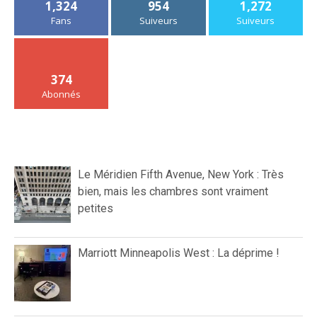
1,324
954
1,272
Fans
Suiveurs
Suiveurs
374
Abonnés
Le Méridien Fifth Avenue, New York : Très
bien, mais les chambres sont vraiment
petites
Marriott Minneapolis West : La déprime !