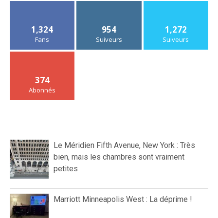
1,324
954
1,272
Fans
Suiveurs
Suiveurs
374
Abonnés
Le Méridien Fifth Avenue, New York : Très
bien, mais les chambres sont vraiment
petites
Marriott Minneapolis West : La déprime !