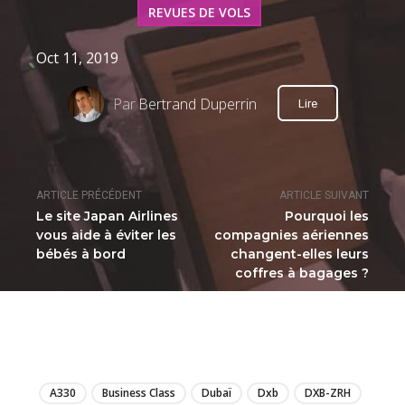
REVUES DE VOLS
Oct 11, 2019
Par
Bertrand Duperrin
Lire
ARTICLE PRÉCÉDENT
ARTICLE SUIVANT
Le site Japan Airlines
Pourquoi les
vous aide à éviter les
compagnies aériennes
bébés à bord
changent-elles leurs
coffres à bagages ?
LIRE
A330
Business Class
Dubaï
Dxb
DXB-ZRH