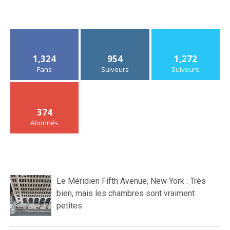
1,324
954
1,272
Fans
Suiveurs
Suiveurs
374
Abonnés
Le Méridien Fifth Avenue, New York : Très
bien, mais les chambres sont vraiment
petites