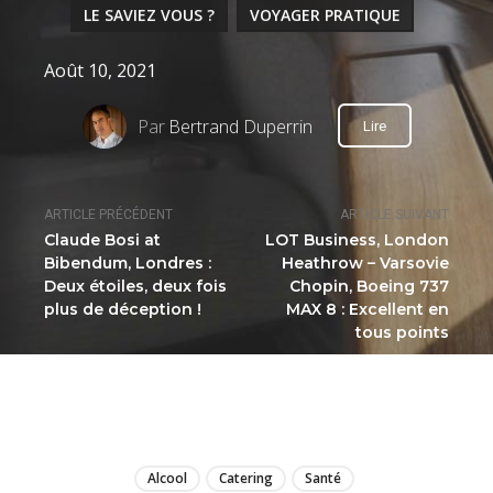
LE SAVIEZ VOUS ?
VOYAGER PRATIQUE
Août 10, 2021
Par
Bertrand Duperrin
Lire
ARTICLE PRÉCÉDENT
ARTICLE SUIVANT
Claude Bosi at
LOT Business, London
Bibendum, Londres :
Heathrow – Varsovie
Deux étoiles, deux fois
Chopin, Boeing 737
plus de déception !
MAX 8 : Excellent en
tous points
LIRE
Alcool
Catering
Santé