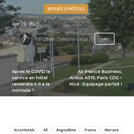
REVUES D'HÔTELS
Avr 23, 2021
Par
Olivier Delestre-Levai
Lire
ARTICLE PRÉCÉDENT
ARTICLE SUIVANT
Après le COVID le
Air France Business,
service en hôtel
Airbus A319, Paris CDG –
reviendra-t-il à la
Nice : Equipage parfait !
normale ?
LIRE
AccorHotels
All
Angoulême
France
Mercure