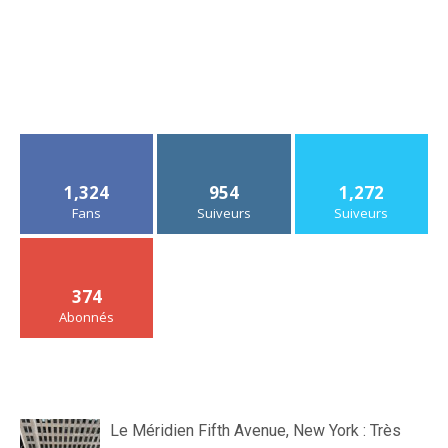
1,324
954
1,272
Fans
Suiveurs
Suiveurs
374
Abonnés
Le Méridien Fifth Avenue, New York : Très