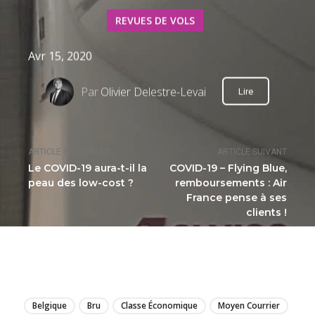
REVUES DE VOLS
Avr 15, 2020
Par
Olivier Delestre-Levai
Lire
ARTICLE PRÉCÉDENT
ARTICLE SUIVANT
Le COVID-19 aura-t-il la
COVID-19 – Flying Blue,
peau des low-cost ?
remboursements : Air
France pense à ses
clients !
LIRE
Belgique
Bru
Classe Économique
Moyen Courrier