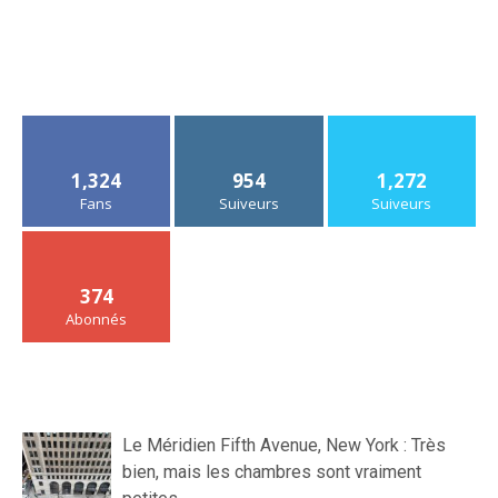
1,324
954
1,272
Fans
Suiveurs
Suiveurs
374
Abonnés
Le Méridien Fifth Avenue, New York : Très
bien, mais les chambres sont vraiment