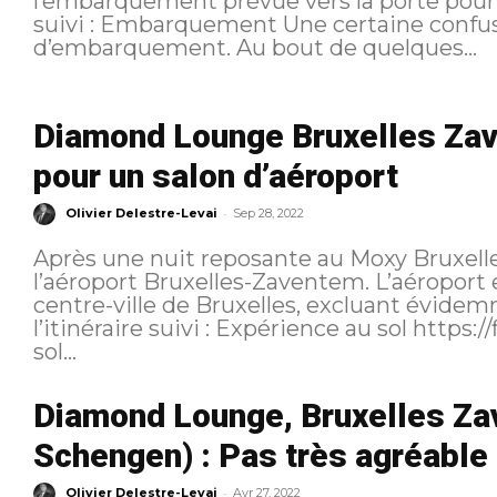
l’embarquement prévue vers la porte pour Madrid. Pour rappel, voic
suivi : Embarquement Une certaine confusion règne autour de la porte
d’embarquement. Au bout de quelques...
Diamond Lounge Bruxelles Zav
pour un salon d’aéroport
-
Olivier Delestre-Levai
Sep 28, 2022
Après une nuit reposante au Moxy Bruxelle
l’aéroport Bruxelles-Zaventem. L’aéroport 
centre-ville de Bruxelles, excluant évidemment la circu
l’itinéraire suivi : Expérience au sol https://flic.kr/p/2n7bFus L’expérience au
sol...
Diamond Lounge, Bruxelles Za
Schengen) : Pas très agréable
-
Olivier Delestre-Levai
Avr 27, 2022