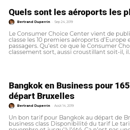
Quels sont les aéroports les p
-
Bertrand Duperrin
Sep 24, 2019
Le Consumer Choice Center vient de publier son European Airport
classe les 10 premiers aéroports d’Europe 
passagers. Qu'est ce que le Consumer Choice Center ? A chaque fois qu'un
classement sort, aussi croustillant soit-il, il..
Bangkok en Business pour 1652
départ Bruxelles
-
Bertrand Duperrin
Août 14, 2019
Un bon tarif pour Bangkok au départ de Bru
business class Disponibilité du tarif Le tarif est disponible à partir de
novembre et jusqu'à l'été. Ca n'est pas une promo à proprement parler mais