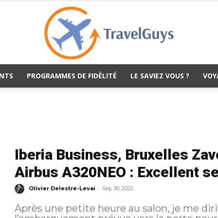
NTS
PROGRAMMES DE FIDÉLITÉ
LE SAVIEZ VOUS ?
VOY
TravelGuys
Iberia Business, Bruxelles Za
Airbus A320NEO : Excellent ser
-
Olivier Delestre-Levai
Sep 30, 2022
Après une petite heure au salon, je me dir