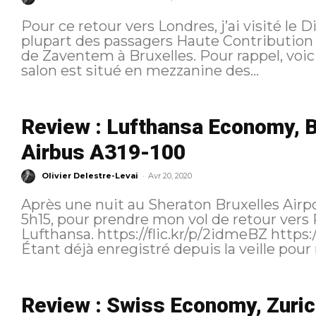
Pour ce retour vers Londres, j’ai visité le
plupart des passagers Haute Contribution 
de Zaventem à Bruxelles. Pour rappel, voici l’itinéraire suivi : Localisation Le
salon est situé en mezzanine des...
Review : Lufthansa Economy, B
Airbus A319-100
-
Olivier Delestre-Levai
Avr 20, 2020
Après une nuit au Sheraton Bruxelles Airpor
5h15, pour prendre mon vol de retour vers Pa
Lufthansa. https://flic.kr/p/2idmeBZ https://flic.kr/p/2idmeB8 Parcours au sol
Étant déjà enregistré depuis la veille pour 
Review : Swiss Economy, Zuric