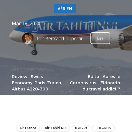
AÉRIEN
Mar 18, 2020
Par
Bertrand Duperrin
Lire
ARTICLE PRÉCÉDENT
ARTICLE SUIVANT
Review : Swiss
Edito : Après le
Economy, Paris-Zurich,
Coronavirus, l’Eldorado
Airbus A220-300
du travel addict ?
LIRE
Air France
Air Tahiti Nui
B787-9
CDG-RUN