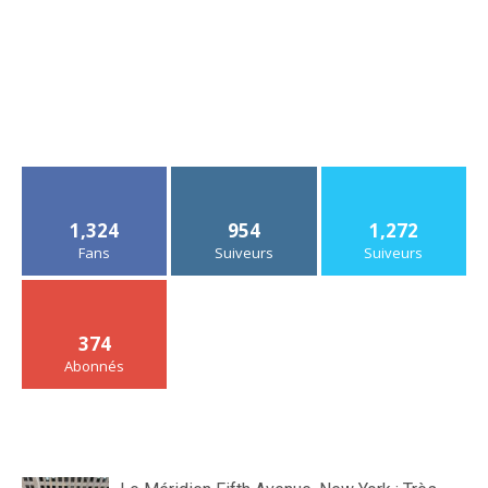
1,324
954
1,272
Fans
Suiveurs
Suiveurs
374
Abonnés