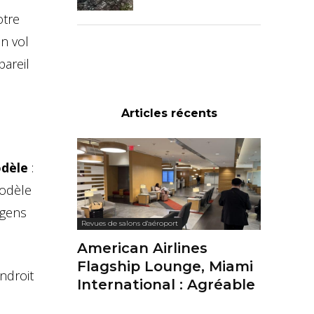
otre
n vol
pareil
Articles récents
odèle
:
modèle
 gens
Revues de salons d'aéroport
American Airlines
Flagship Lounge, Miami
endroit
International : Agréable