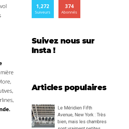
vol
1,272
374
Suiveurs
Abonnés
s
Suivez nous sur
Insta !
e
emière
More,
Articles populaires
tives,
rlines,
Le Méridien Fifth
nde.
Avenue, New York : Très
bien, mais les chambres
sont vraiment petites