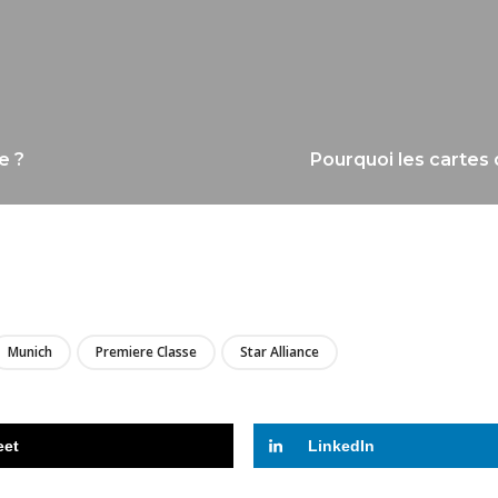
e ?
Pourquoi les cartes
LIRE
Munich
Premiere Classe
Star Alliance
eet
LinkedIn