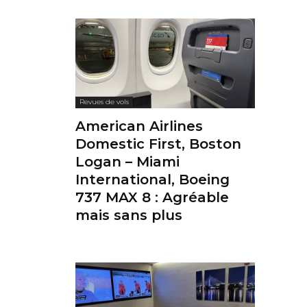
Revues de vols
American Airlines
Domestic First, Boston
Logan – Miami
International, Boeing
737 MAX 8 : Agréable
mais sans plus