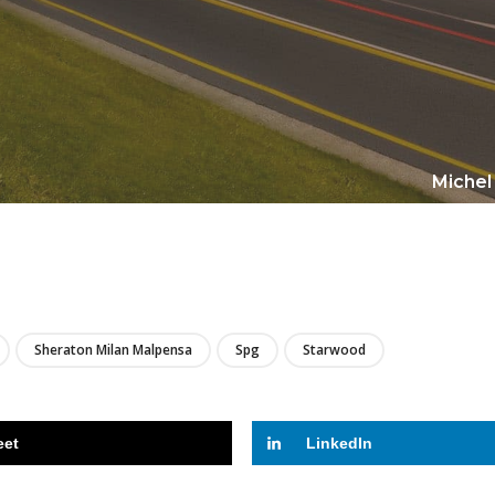
Michel
LIRE
Sheraton Milan Malpensa
Spg
Starwood
eet
LinkedIn