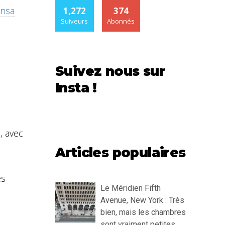
ensa
1,272
374
Suiveurs
Abonnés
Suivez nous sur
Insta !
, avec
Articles populaires
es
Le Méridien Fifth
Avenue, New York : Très
bien, mais les chambres
sont vraiment petites