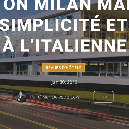
TON MILAN MA
 SIMPLICITÉ E
À L’ITALIENNE
REVUES D'HÔTELS
Jan 30, 2019
Par
Olivier Delestre-Levai
Lire