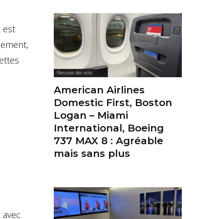
i est
llement,
ettes
Revues de vols
American Airlines
Domestic First, Boston
Logan – Miami
International, Boeing
737 MAX 8 : Agréable
mais sans plus
 avec