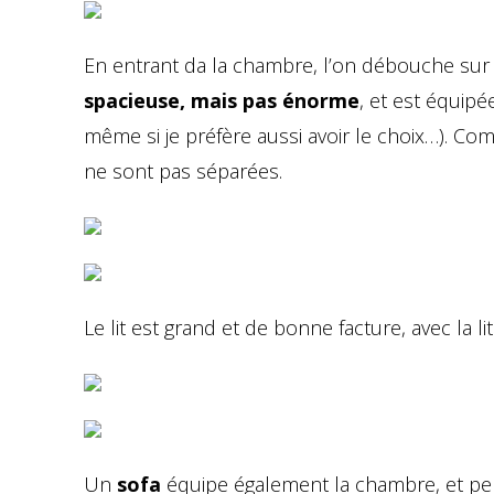
En entrant da la chambre, l’on débouche sur 
spacieuse, mais pas énorme
, et est équip
même si je préfère aussi avoir le choix…). Comm
ne sont pas séparées.
Le lit est grand et de bonne facture, avec la li
Un
sofa
équipe également la chambre, et per