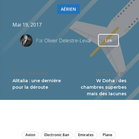
AÉRIEN
Mai 19, 2017
Par
Olivier Delestre-Levai
Lire
ARTICLE PRÉCÉDENT
ARTICLE SUIVANT
Alitalia : une dernière
W Doha : des
pour la déroute
chambres superbes
mais des lacunes
LIRE
Avion
Electronic Ban
Emirates
Plane