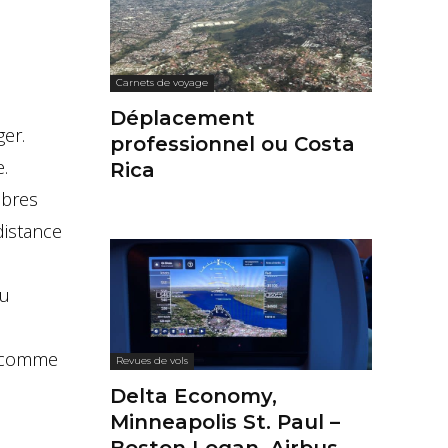
Carnets de voyage
Déplacement
er.
professionnel ou Costa
.
Rica
mbres
distance
du
 comme
Revues de vols
Delta Economy,
Minneapolis St. Paul –