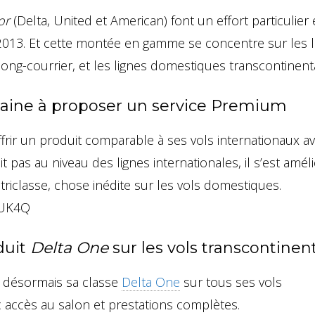
or
(Delta, United et American) font un effort particulier
2013. Et cette montée en gamme se concentre sur les l
 long-courrier, et les lignes domestiques transcontinent
aine à proposer un service Premium
ffrir un produit comparable à ses vols internationaux a
t pas au niveau des lignes internationales, il s’est amél
riclasse, chose inédite sur les vols domestiques.
WUK4Q
duit
Delta One
sur les vols transcontinen
e désormais sa classe
Delta One
sur tous ses vols
c accès au salon et prestations complètes.