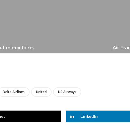
t mieux faire.
Air Fra
LIRE
Delta Airlines
United
US Airways
eet
LinkedIn