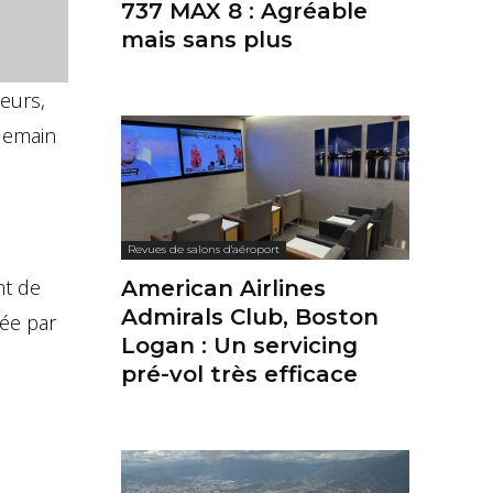
737 MAX 8 : Agréable
mais sans plus
eurs,
ndemain
Revues de salons d'aéroport
nt de
American Airlines
Admirals Club, Boston
cée par
Logan : Un servicing
pré-vol très efficace