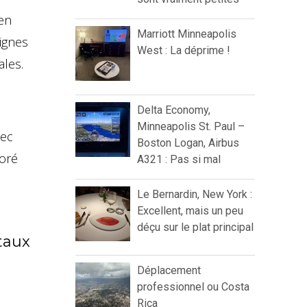
 en
Marriott Minneapolis
ignes
West : La déprime !
ales.
Delta Economy,
Minneapolis St. Paul –
vec
Boston Logan, Airbus
ioré
A321 : Pas si mal
Le Bernardin, New York :
Excellent, mais un peu
déçu sur le plat principal
taux
Déplacement
professionnel ou Costa
Rica