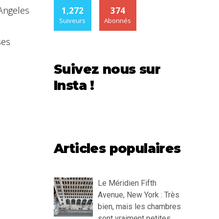
 Angeles
1,272
374
Suiveurs
Abonnés
ses
Suivez nous sur
Insta !
Articles populaires
Le Méridien Fifth
Avenue, New York : Très
bien, mais les chambres
sont vraiment petites