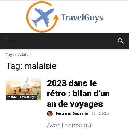
TravelGuys
Tags
Malaisie
Tag:
malaisie
2023 dans le
rétro : bilan d’un
Inside TravelGuys
an de voyages
-
Bertrand Duperrin
Jan 5, 2024
Avec l'année qui