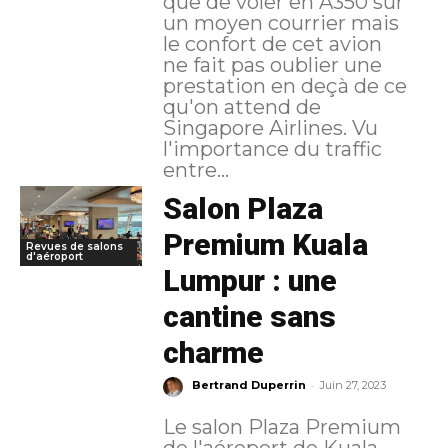
que de voler en A350 sur
un moyen courrier mais
le confort de cet avion
ne fait pas oublier une
prestation en deçà de ce
qu'on attend de
Singapore Airlines. Vu
l'importance du traffic
entre...
Salon Plaza
Premium Kuala
Revues de salons
d'aéroport
Lumpur : une
cantine sans
charme
-
Bertrand Duperrin
Juin 27, 2023
Le salon Plaza Premium
de l'aéroport de Kuala