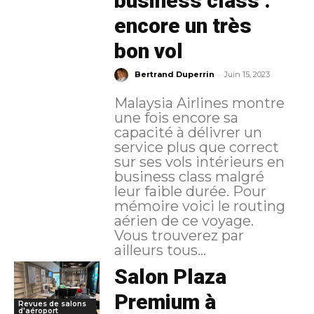
business class :
encore un très
bon vol
-
Bertrand Duperrin
Juin 15, 2023
Malaysia Airlines montre
une fois encore sa
capacité à délivrer un
service plus que correct
sur ses vols intérieurs en
business class malgré
leur faible durée. Pour
mémoire voici le routing
aérien de ce voyage.
Vous trouverez par
ailleurs tous...
Salon Plaza
Premium à
Revues de salons
d'aéroport