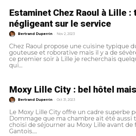
Estaminet Chez Raoul à Lille :
négligeant sur le service
-
Bertrand Duperrin
Nov 2, 2023
Chez Raoul propose une cuisine typique du
gouteuse et roborative mais il y a de sévères 
ce premier soir à Lille je recherchais que
qui...
Moxy Lille City : bel hôtel mai
-
Bertrand Duperrin
Oct 31, 2023
Le Moxy Lille City offre un cadre superbe p
Dommage que ma chambre ait été aussi triste. Pour ce début de sé
choisi de séjourner au Moxy Lille avant de 
Gantois....