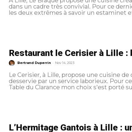
A Lille, Le Braque propose une cuisine créat
dans un cadre très convivial. Pour ce dernier diner à Lille et après avoir testé
les deux extrêmes à savoir un estaminet et 
Restaurant le Cerisier à Lille 
-
Bertrand Duperrin
Nov 14, 2023
Le Cerisier, à Lille, propose une cuisine de 
desservie par un service laborieux. Pour ce troisième diner à Lille et après La
Table du Clarance mon choix s'est porté sur 
L’Hermitage Gantois à Lille : 