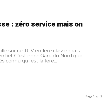
sse : zéro service mais on
lle sur ce TGV en 1ere classe mais
u Nord que
 connu qui est la 1ere...
Page 1 sur 2