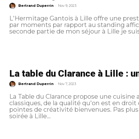
-
Bertrand Duperrin
Nov 9, 2023
L'Hermitage Gantois à Lille offre une pres
par moments par rapport au standing affiché et d
seconde partie de mon séjour à Lille je su
La table du Clarance à Lille : u
-
Bertrand Duperrin
Nov 7, 2023
La Table du Clarance propose une cuisine a
classiques, de la qualité qu'on est en droi
pointes de créativité bienvenues. Pas plus mais pas m
soirée à Lille...