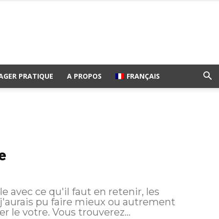
AGER PRATIQUE
A PROPOS
FRANÇAIS
e
 avec ce qu'il faut en retenir, les
 j'aurais pu faire mieux ou autrement
afin de vous aider éventuellement à planifier le votre. Vous trouverez...