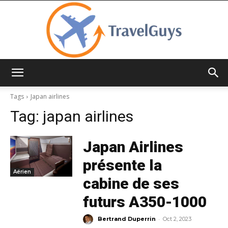
TravelGuys
Tags
Japan airlines
Tag:
japan airlines
Japan Airlines
présente la
Aérien
cabine de ses
futurs A350-1000
-
Bertrand Duperrin
Oct 2, 2023